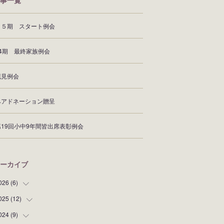
事一覧
６５期 スタート例会
64期 最終家族例会
花見例会
ヘアドネーション贈呈
第19回小中9年間皆出席表彰例会
ーカイブ
026
(
6
)
025
(
12
(
1
)
)
(
1
)
024
(
9
)
(
2
)