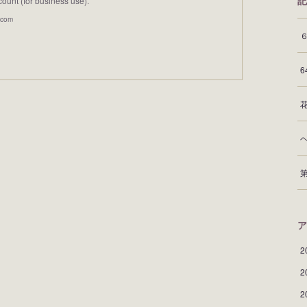
unt (for business use).
記
.com
ア
2
2
2