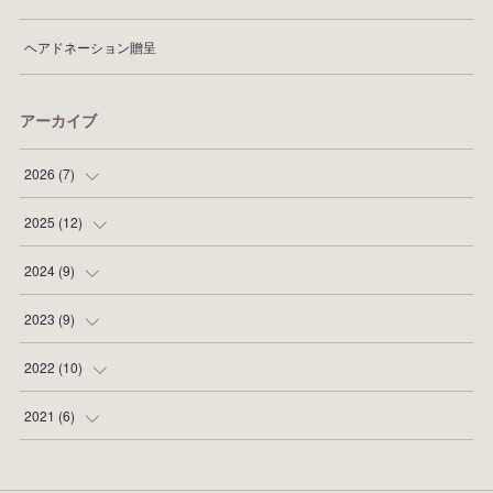
ヘアドネーション贈呈
アーカイブ
2026
(
7
)
(
1
)
2025
(
12
)
(
1
)
(
2
)
2024
(
9
)
(
1
)
(
1
)
(
2
)
2023
(
9
)
(
1
)
(
1
)
(
1
)
(
1
)
2022
(
10
)
(
2
)
(
1
)
(
2
)
(
1
)
(
1
)
2021
(
6
)
(
1
)
(
2
)
(
1
)
(
1
)
(
1
)
(
2
)