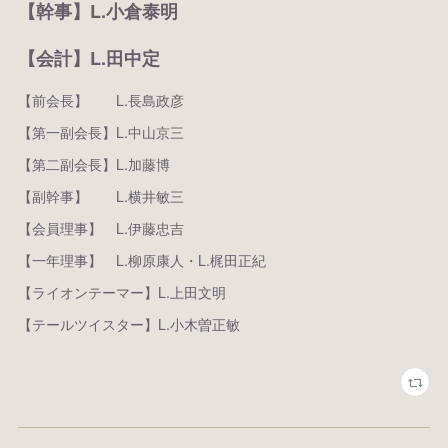
【幹事】L.小倉泰明
【会計】L.田中定
【前会長】 L.長島政彦
【第一副会長】L.中山京三
【第二副会長】L.加藤博
【副幹事】 L.横井敏三
【会員理事】 L.伊藤忠吉
【一年理事】 L.柳原康人・L.梶田正紀
【ライオンテーマー】L.上田文明
【テールツイスター】L.小木曽正敏