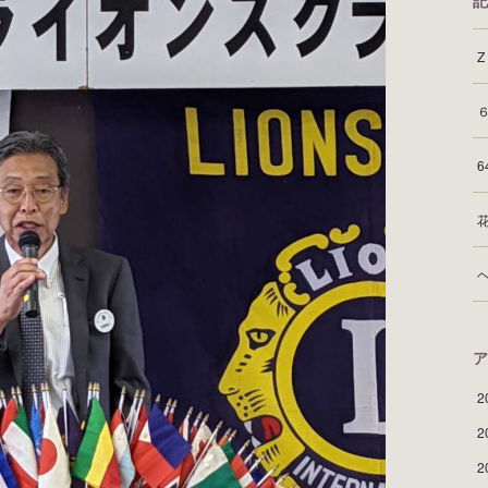
記
ア
2
2
2