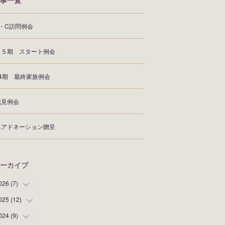
事一覧
Z・C訪問例会
６５期 スタート例会
64期 最終家族例会
花見例会
ヘアドネーション贈呈
ーカイブ
026
(
7
)
025
(
12
(
1
)
)
(
1
)
024
(
9
)
(
2
)