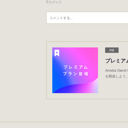
0
コメント
PR
プレミア
Ameba O
を開放しよう