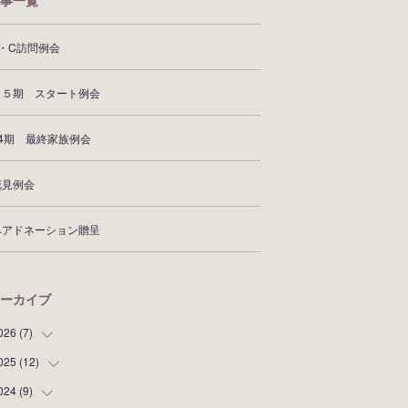
事一覧
Z・C訪問例会
６５期 スタート例会
64期 最終家族例会
花見例会
ヘアドネーション贈呈
ーカイブ
026
(
7
)
025
(
12
(
1
)
)
(
1
)
024
(
9
)
(
2
)