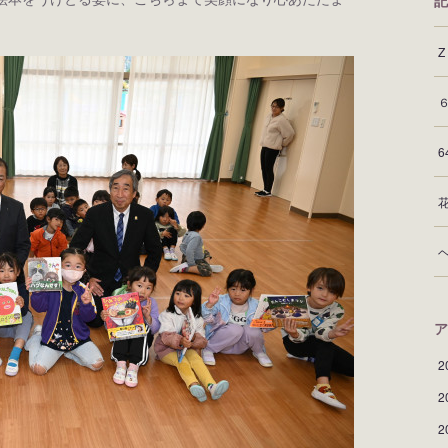
記
ア
2
2
2