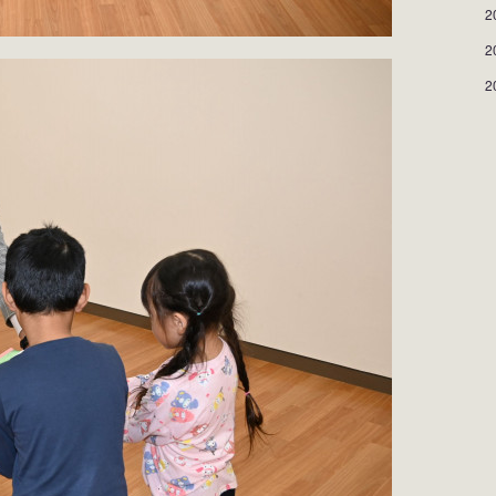
2
2
2