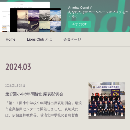
Ameba Owndで
あなただけのホームページやブログをつ
くろう
今すぐ試す
Home
Lions Club とは
会員ページ
2024
.
03
2024.03.15 05:11
第17回小中9年間皆出席表彰例会
「第１７回小中学校９年間皆出席表彰例会」瑞浪
市産業振興センターで開催しました。表彰式に
は、伊藤慶和教育長、瑞浪北中学校の岩島哲也…