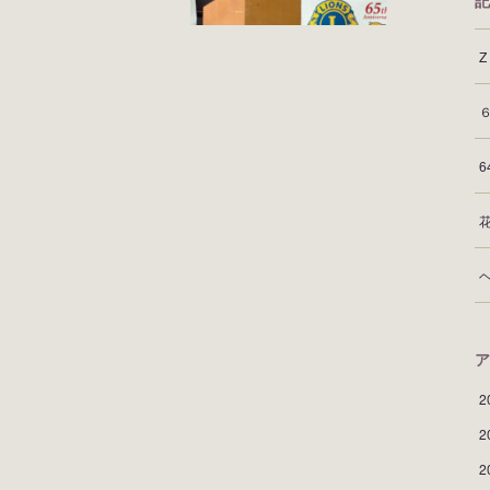
記
ア
2
2
2