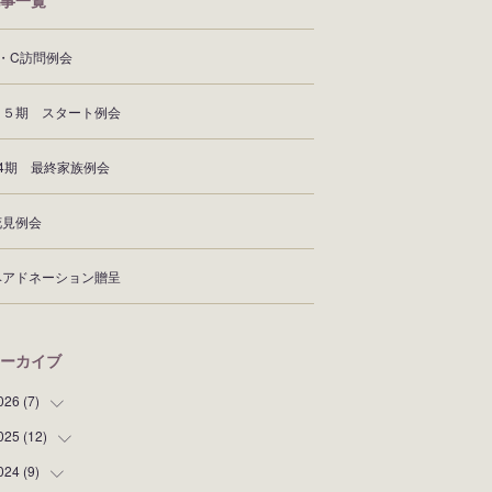
事一覧
Z・C訪問例会
６５期 スタート例会
64期 最終家族例会
花見例会
ヘアドネーション贈呈
ーカイブ
026
(
7
)
025
(
12
(
1
)
)
(
1
)
024
(
9
)
(
2
)