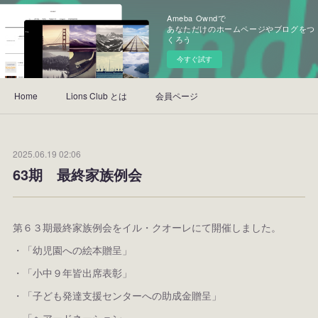
Ameba Owndで
あなただけのホームページやブログをつ
くろう
今すぐ試す
Home
Lions Club とは
会員ページ
2025.06.19 02:06
63期 最終家族例会
第６３期最終家族例会をイル・クオーレにて開催しました。
・「幼児園への絵本贈呈」
・「小中９年皆出席表彰」
・「子ども発達支援センターへの助成金贈呈」