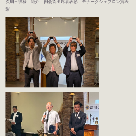
次期三役様 紹介 例会皆出席者表彰 モナークシェブロン賞表
彰