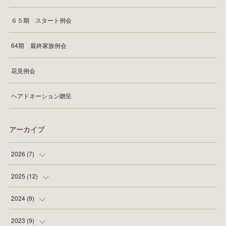
６５期 スタート例会
64期 最終家族例会
花見例会
ヘアドネーション贈呈
アーカイブ
2026
(
7
)
(
1
)
2025
(
12
)
(
1
)
(
2
)
2024
(
9
)
(
1
)
(
1
)
(
2
)
2023
(
9
)