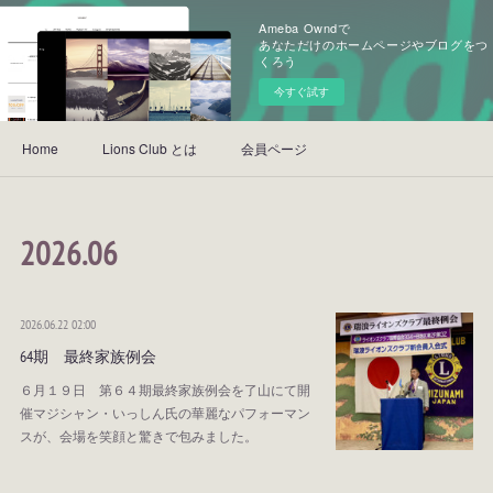
Ameba Owndで
あなただけのホームページやブログをつ
くろう
今すぐ試す
Home
Lions Club とは
会員ページ
2026
.
06
2026.06.22 02:00
64期 最終家族例会
６月１９日 第６４期最終家族例会を了山にて開
催マジシャン・いっしん氏の華麗なパフォーマン
スが、会場を笑顔と驚きで包みました。